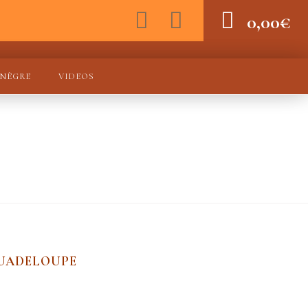
0,00
€
 NÈGRE
VIDEOS
E
GUADELOUPE