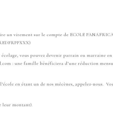
ire un vire
ment sur le compte de ECOLE PANAFRIC
C BREDFRPPXXX)
r écolage, vous pouvez devenir parrain ou marraine e
l.com : une famille bénéficiera d’une réduction men
l’école en étant un de nos mécènes, appelez-nous. Vous
e leur montant).