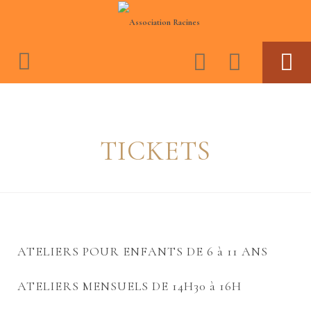
ASSOCIATION RACINES
ACTIVITES
TICKETS
BOUTIQUE
ESPACE MEMBRES
JOURNAL CONSCIENCE ET CULTURE NÈGRE
VIDEOS
ATELIERS POUR ENFANTS DE 6 à 11 ANS
ATELIERS MENSUELS DE 14H30 à 16H