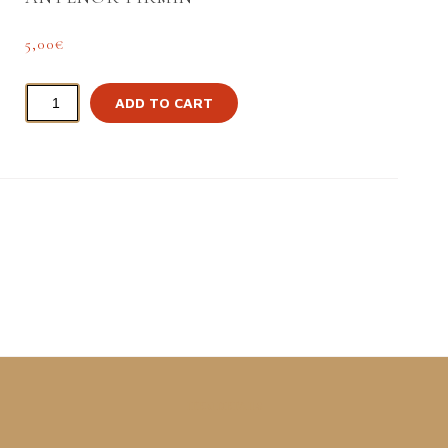
5,00
€
ADD TO CART
ITEM DETAILS