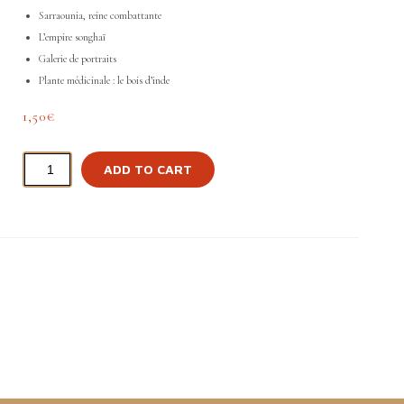
Sarraounia, reine combattante
L’empire songhaï
Galerie de portraits
Plante médicinale : le bois d’inde
1,50
€
ADD TO CART