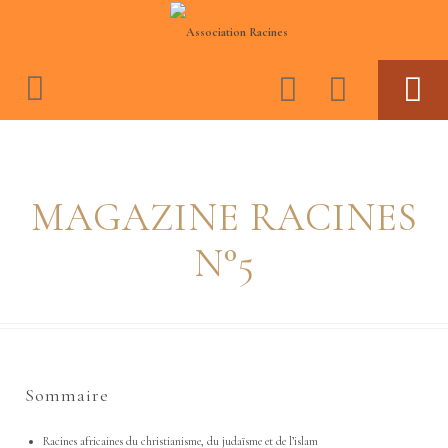
ASSOCIATION RACINES
ACTIVITES
MAGAZINE RACINES
BOUTIQUE
ESPACE MEMBRES
N°5
JOURNAL CONSCIENCE ET CULTURE NÈGRE
VIDEOS
Sommaire
Racines africaines du christianisme, du judaïsme et de l’islam