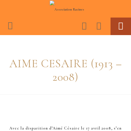
ASSOCIATION RACINES
ACTIVITES
AIME CESAIRE (1913 –
BOUTIQUE
ESPACE MEMBRES
2008)
JOURNAL CONSCIENCE ET CULTURE NÈGRE
VIDEOS
Avec la disparition d’Aimé Césaire le 17 avril 2008, s’en