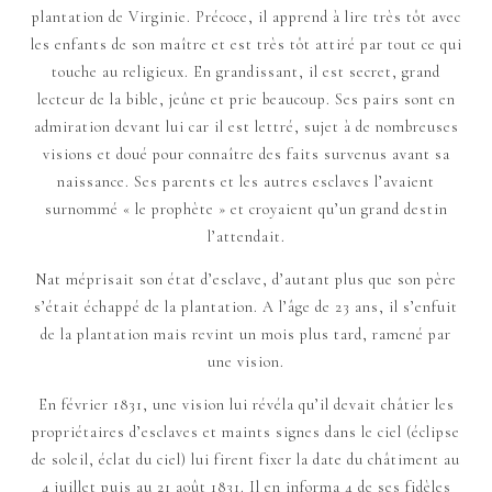
plantation de Virginie. Précoce, il apprend à lire très tôt avec
les enfants de son maître et est très tôt attiré par tout ce qui
touche au religieux. En grandissant, il est secret, grand
lecteur de la bible, jeûne et prie beaucoup. Ses pairs sont en
admiration devant lui car il est lettré, sujet à de nombreuses
visions et doué pour connaître des faits survenus avant sa
naissance. Ses parents et les autres esclaves l’avaient
surnommé « le prophète » et croyaient qu’un grand destin
l’attendait.
Nat méprisait son état d’esclave, d’autant plus que son père
s’était échappé de la plantation. A l’âge de 23 ans, il s’enfuit
de la plantation mais revint un mois plus tard, ramené par
une vision.
En février 1831, une vision lui révéla qu’il devait châtier les
propriétaires d’esclaves et maints signes dans le ciel (éclipse
de soleil, éclat du ciel) lui firent fixer la date du châtiment au
4 juillet puis au 21 août 1831. Il en informa 4 de ses fidèles