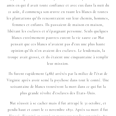
amis en qui il avait toute confiance et avec eux dans la nuit du
21 août, il commença son œuvre en tuant les blancs de toutes
les plantations qu’ils rencontraient sur leur chemin, hommes,
femmes et enfants. Ils passaient de maison en maison,
libérant les esclaves et n’épargnant personne. Seuls quelques
blancs extrêmement pauvres eurent la vie sauve car Nat
pensait que ces blancs n’avaient pas d’eux une plus haute
opinion qu’ils n’en avaient des esclaves. Le lendemain, la
troupe avait grossi, et ils étaient une cinquantaine à remplir
leur mission.
Ils furent rapidement (48h) arrêtés par la milice de l’état de
Virginie après avoir semé la psychose dans tout le comté. Une
soixantaine de blancs trouvèrent la mort dans ce qui fut la
plus grande révolte d’esclaves des Etats-Unis.
Nat réussit à se cacher mais il fut attrapé le 31 octobre, et
pendu haut et court le 11 novembre 1831. Après sa mort il fut