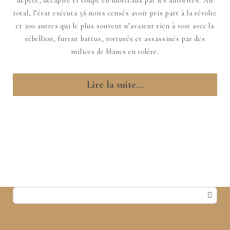
dépecé, décapité et coupé en morceaux par les autorités. Au
total, l’état exécuta 56 noirs censés avoir pris part à la révolte
et 200 autres qui le plus souvent n’avaient rien à voir avec la
rébellion, furent battus, torturés et assassinés par des
milices de blancs en colère.
Lire la suite...