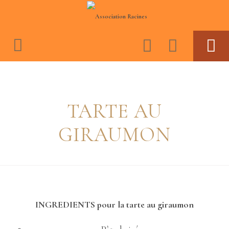
ASSOCIATION RACINES
ACTIVITES
TARTE AU
BOUTIQUE
ESPACE MEMBRES
GIRAUMON
JOURNAL CONSCIENCE ET CULTURE NÈGRE
VIDEOS
INGREDIENTS pour la tarte au giraumon